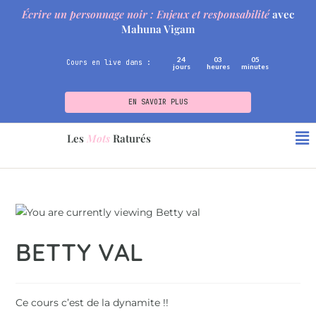
Écrire un personnage noir : Enjeux et responsabilité
avec
Mahuna Vigam
24
03
05
Cours en live dans :
jours
heures
minutes
EN SAVOIR PLUS
Les
Mots
Raturés
BETTY VAL
Ce cours c’est de la dynamite !!