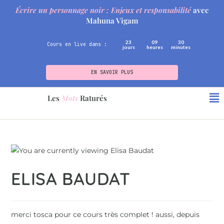
Écrire un personnage noir : Enjeux et responsabilité
avec
Mahuna Vigam
23
09
30
Cours en live dans :
jours
heures
minutes
EN SAVOIR PLUS
Les
Mots
Raturés
ELISA BAUDAT
merci tosca pour ce cours très complet ! aussi, depuis