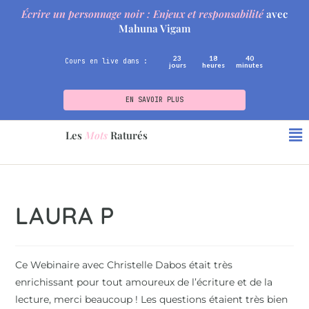
Écrire un personnage noir : Enjeux et responsabilité
avec
Mahuna Vigam
23
18
40
Cours en live dans :
jours
heures
minutes
EN SAVOIR PLUS
Les
Mots
Raturés
LAURA P
Ce Webinaire avec Christelle Dabos était très
enrichissant pour tout amoureux de l’écriture et de la
lecture, merci beaucoup ! Les questions étaient très bien