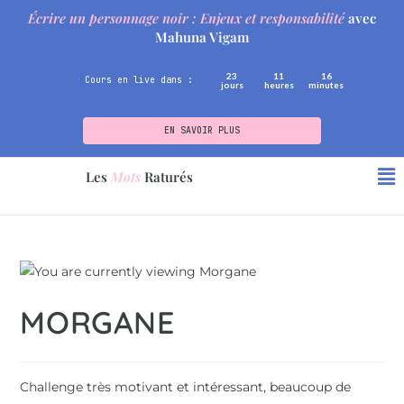
Écrire un personnage noir : Enjeux et responsabilité
avec
Mahuna Vigam
23
11
16
Cours en live dans :
jours
heures
minutes
EN SAVOIR PLUS
Les
Mots
Raturés
MORGANE
Challenge très motivant et intéressant, beaucoup de